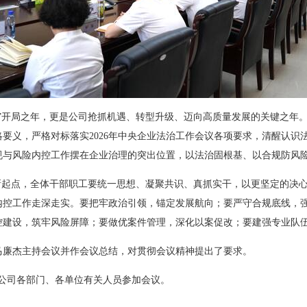
五五”开局之年，更是公司抢抓机遇、转型升级、迈向高质量发展的关键之年
要义，严格对标落实2026年中央企业法治工作会议各项要求，清醒认识
规与风险内控工作摆在企业治理的突出位置，以法治固根基、以合规防风
全新起点，全体干部职工要统一思想、凝聚共识、真抓实干，以更坚定的决
内控工作走深走实。要把牢政治引领，锚定发展航向；要严守合规底线，
控建设，筑牢风险屏障；要做优案件管理，深化以案促改；要建强专业队
马廉杰主持会议并作会议总结，对贯彻会议精神提出了要求。
，公司各部门、各单位有关人员参加会议。